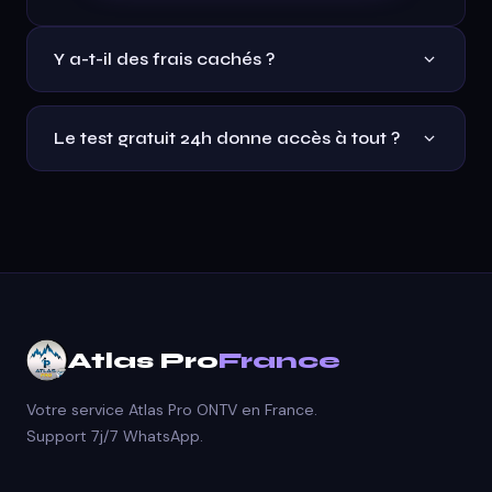
Y a-t-il des frais cachés ?
Non. 35€ pour 12 mois tout inclus. Pas de
renouvellement automatique.
Le test gratuit 24h donne accès à tout ?
Oui, accès complet à tout le catalogue Atlas Pro
ONTV pendant 24h.
Atlas Pro
France
Votre service Atlas Pro ONTV en France.
Support 7j/7 WhatsApp.