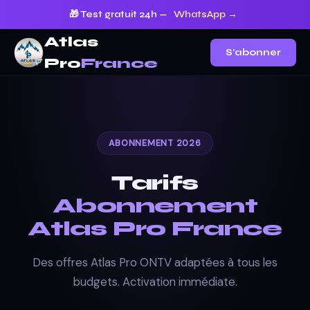
🎁 Test gratuit 24h —
WhatsApp →
Atlas
S'abonner
Pro
France
ABONNEMENT 2026
Tarifs
Abonnement
Atlas Pro France
Des offres Atlas Pro ONTV adaptées à tous les
budgets. Activation immédiate.