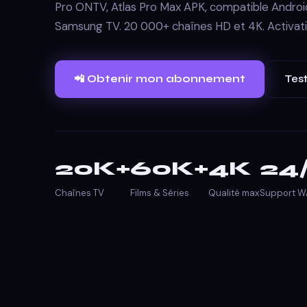
Pro ONTV, Atlas Pro Max APK, compatible Android
Samsung TV. 20 000+ chaînes HD et 4K. Activat
📲 Obtenir mon abonnement
Test
20K+
60K+
4K
24
Chaînes TV
Films & Séries
Qualité max
Support W