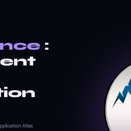
nce
:
ent
tion
plication Atlas