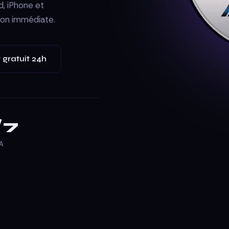
, iPhone et
ion immédiate.
 gratuit 24h
/7
A