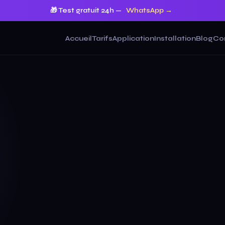
🎁 Test gratuit 24h —
WhatsApp →
Accueil
Tarifs
Application
Installation
Blog
Co