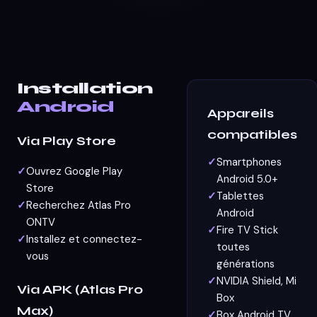
Installation
Android
Appareils
compatibles
Via Play Store
Smartphones
Ouvrez Google Play
Android 5.0+
Store
Tablettes
Recherchez Atlas Pro
Android
ONTV
Fire TV Stick
Installez et connectez-
toutes
vous
générations
NVIDIA Shield, Mi
Via APK (Atlas Pro
Box
Max)
Box Android TV