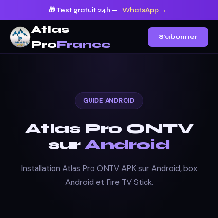
🎁 Test gratuit 24h —
WhatsApp →
Atlas
S'abonner
Pro
France
GUIDE ANDROID
Atlas Pro ONTV
sur
Android
Installation Atlas Pro ONTV APK sur Android, box
Android et Fire TV Stick.