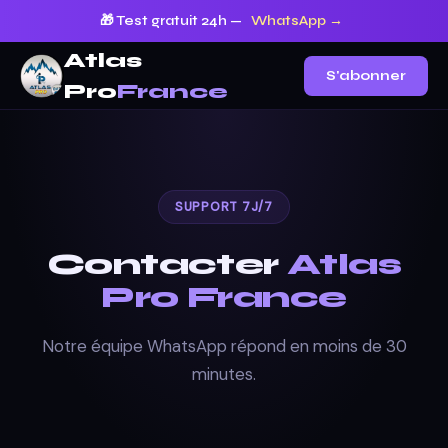
🎁 Test gratuit 24h —
WhatsApp →
Atlas
S'abonner
Pro
France
SUPPORT 7J/7
Contacter
Atlas
Pro France
Notre équipe WhatsApp répond en moins de 30
minutes.